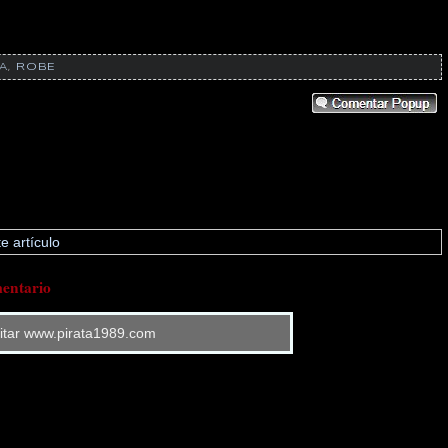
A
,
ROBE
e artículo
entario
sitar www.pirata1989.com