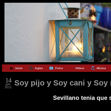
Inicio
Ingles
Fotos
Videos
Música
14
Soy pijo y Soy cani y Soy
jun
2012
Sevillano tenia que s