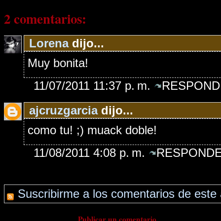
2 comentarios:
Lorena
dijo...
Muy bonita!
11/07/2011 11:37 p. m.
RESPOND
ajcruzgarcia
dijo...
como tu! ;) muack doble!
11/08/2011 4:08 p. m.
RESPONDE
Suscribirme a los comentarios de este 
Publicar un comentario