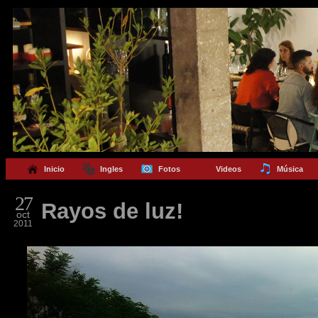
Inicio
Ingles
Fotos
Videos
Música
27
Rayos de luz!
oct
2011