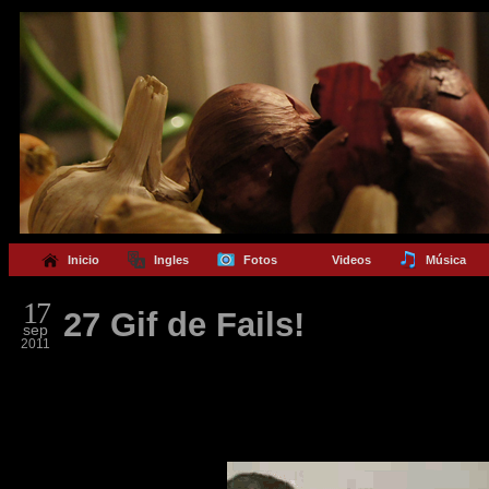
Inicio
Ingles
Fotos
Videos
Música
17
27 Gif de Fails!
sep
2011