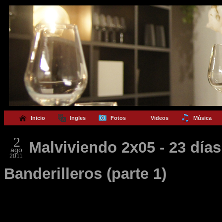
Inicio
Ingles
Fotos
Videos
Música
2
Malviviendo 2x05 - 23 día
ago
2011
Banderilleros (parte 1)