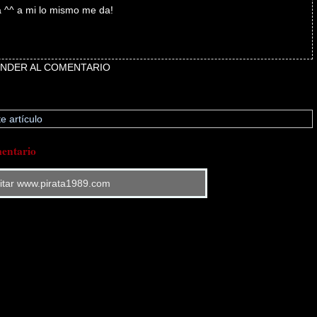
a ^^ a mi lo mismo me da!
NDER AL COMENTARIO
e artículo
entario
sitar www.pirata1989.com