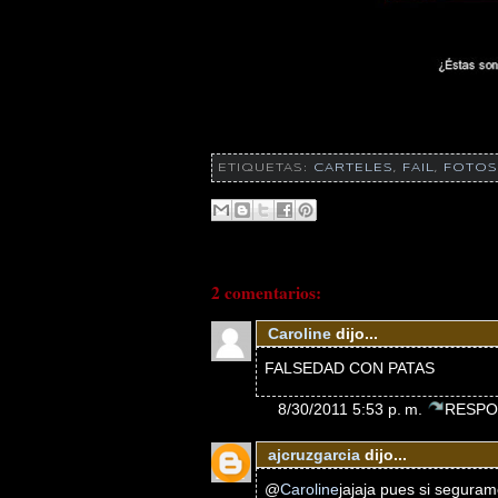
ETIQUETAS:
CARTELES
,
FAIL
,
FOTOS
2 comentarios:
Caroline
dijo...
FALSEDAD CON PATAS
8/30/2011 5:53 p. m.
RESPO
ajcruzgarcia
dijo...
@
Caroline
jajaja pues si seguram