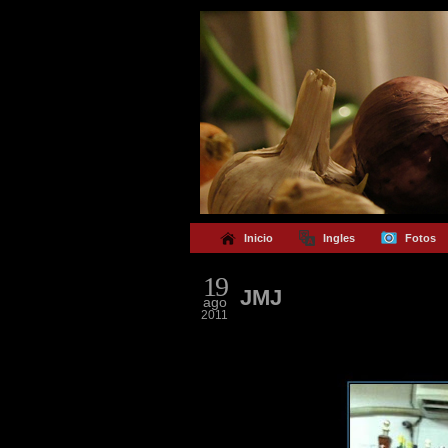
Inicio
Ingles
Fotos
19
JMJ
ago
2011