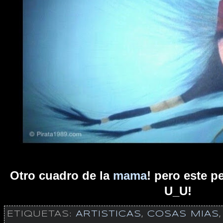
Otro cuadro de la
mama
! pero este p
U_U!
ETIQUETAS:
ARTISTICAS
,
COSAS MIAS