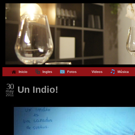
Inicio
Ingles
Fotos
Videos
Música
30
Un Indio!
may
2011