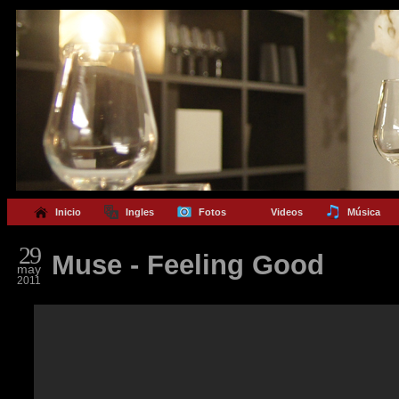
Inicio
Ingles
Fotos
Videos
Música
29
Muse - Feeling Good
may
2011