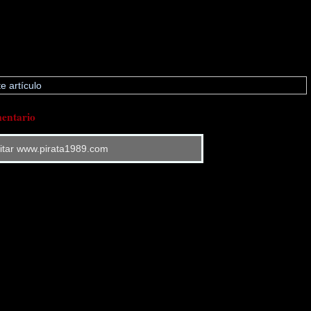
e artículo
entario
sitar www.pirata1989.com