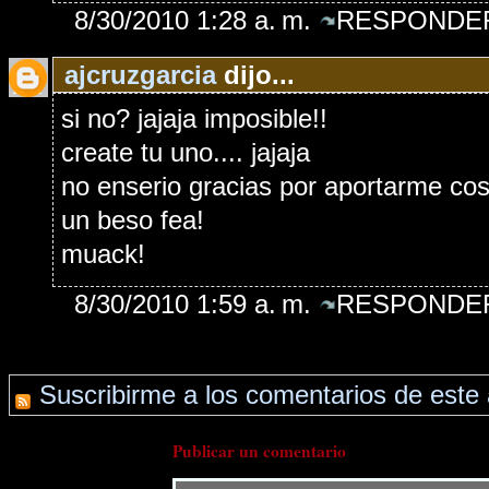
8/30/2010 1:28 a. m.
RESPONDER
ajcruzgarcia
dijo...
si no? jajaja imposible!!
create tu uno.... jajaja
no enserio gracias por aportarme cosit
un beso fea!
muack!
8/30/2010 1:59 a. m.
RESPONDER
Suscribirme a los comentarios de este 
Publicar un comentario