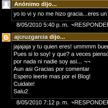
Anónimo dijo...
yo lo vi y no me hizo gracia...eres un
8/05/2010 5:40 p. m.
RESPONDER
ajcruzgarcia
dijo...
jajajaja y tu quien eres! ummmm bue
Pues si lo soy! y que? a veces piens
por nada ni nadie soy asi... ¬¬
Aun asi Gracias por comentar
Espero leerte mas por el Blog!
Cuidate!
Salu2
8/05/2010 7:12 p. m.
RESPONDER