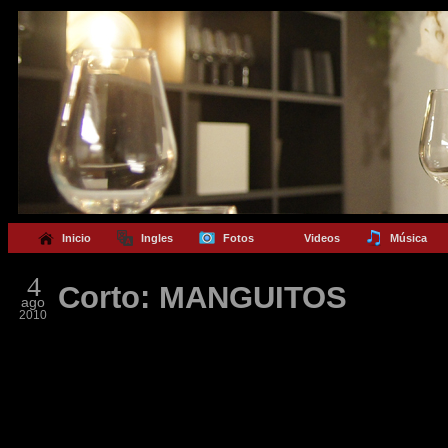
Inicio
Ingles
Fotos
Videos
Música
4
Corto: MANGUITOS
ago
2010