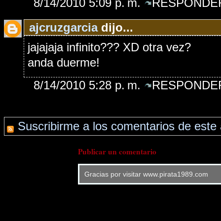
8/14/2010 5:09 p. m.
RESPONDER
ajcruzgarcia
dijo...
jajajaja infinito??? XD otra vez?
anda duerme!
8/14/2010 5:28 p. m.
RESPONDER
Suscribirme a los comentarios de este 
Publicar un comentario
Gracias por visitar www.pirata1989.com