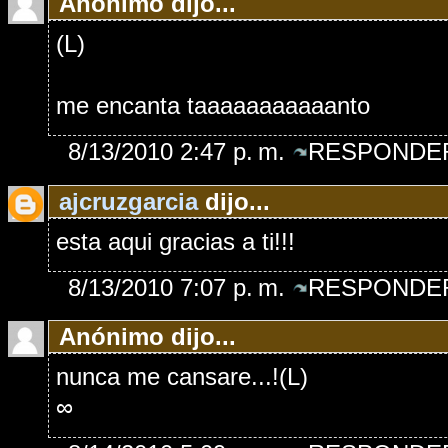
Anónimo dijo...
(L)
me encanta taaaaaaaaaaanto
8/13/2010 2:47 p. m.
RESPONDER
ajcruzgarcia
dijo...
esta aqui gracias a ti!!!
8/13/2010 7:07 p. m.
RESPONDER
Anónimo dijo...
nunca me cansare...!(L)
∞