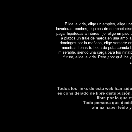
Elige la vida, elige un empleo, elige una
lavadoras, coches, equipos de compact disc y 
pagar hipotecas a interés fijo, elige un piso 
a plazos un traje de marca en una amplia 
domingos por la mañana, elige sentarte en
mientras llenas tu boca de puta comida b
miserable, siendo una carga para los niñat
futuro, elige la vida. Pero ¿por qué iba y
¿
Todos los links de esta web han sido 
es considerado de libre distribución.
libre por lo que 
Toda persona que decida
afirma haber leí­do