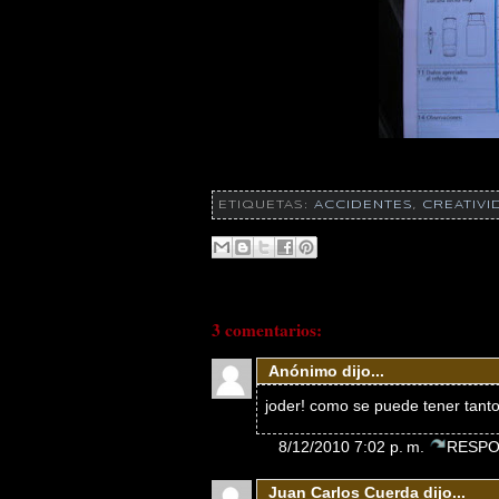
ETIQUETAS:
ACCIDENTES
,
CREATIVI
3 comentarios:
Anónimo dijo...
joder! como se puede tener tan
8/12/2010 7:02 p. m.
RESPO
Juan Carlos Cuerda dijo...