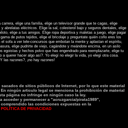
 carrera, elige una familia, elige un televisor grande que te cagas, elige
abrelatas eléctricos. Elige la sal, colesterol bajo y seguros dentales, elige
piloto, elige a tus amigos. Elige ropa deportiva y maletas a juego, elige pagar
gama de putos tejidos, elige el bricolaje y preguntate quién coño eres los
 el sofa a ver tele-concursos que embotan la mente y aplastan el espíritu,
asura, elige pudrirte de viejo, cagándote y meándote encima, en un asilo
os egoistas y hechos polvo que has engendrado para reemplazarte, elige tu
o a querer hacer algo así?. Yo elegí no elegir la vida, yo elegí otra cosa.
Y las razones?, ¡no hay razones!
sacados de sitios públicos de Internet, por lo que este material
 En ningún articulo legal se menciona la prohibición de material
esta página no infringe en ningún caso la ley.
 acceder y permanecer a "acruzgarcia/pirata1989",
 y comprendido las condiciones expuestas en la
POLÍTICA DE PRIVACIDAD