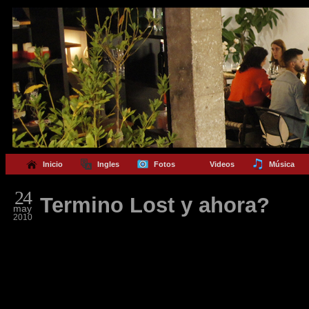
Inicio
Ingles
Fotos
Videos
Música
24
Termino Lost y ahora?
may
2010