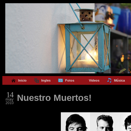
Inicio
Ingles
Fotos
Videos
Música
14
Nuestro Muertos!
may
2010