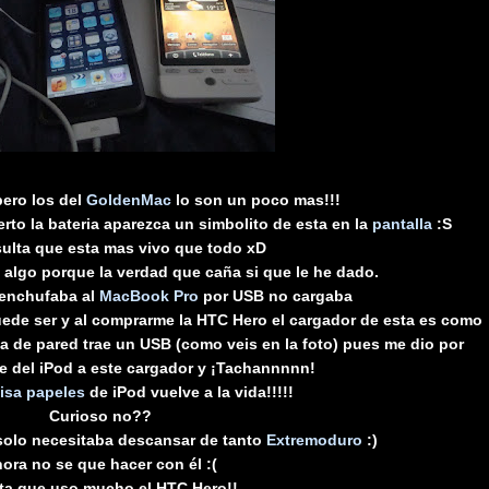
pero los del
GoldenMac
lo son un poco mas!!!
rto la bateria aparezca un simbolito de esta en la
pantalla
:S
sulta que esta mas vivo que todo xD
 algo porque la verdad que caña si que le he dado.
 enchufaba al
MacBook Pro
por USB no cargaba
ede ser y al comprarme la HTC Hero el cargador de esta es como
ma de pared trae un USB (como veis en la foto) pues me dio por
le del iPod a este cargador y ¡Tachannnnn!
Pisa papeles
de iPod vuelve a la vida!!!!!
Curioso no??
olo necesitaba descansar de tanto
Extremoduro
:)
ora no se que hacer con él :(
lta que uso mucho el HTC Hero!!