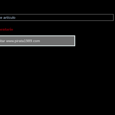
e artículo
entario
sitar www.pirata1989.com