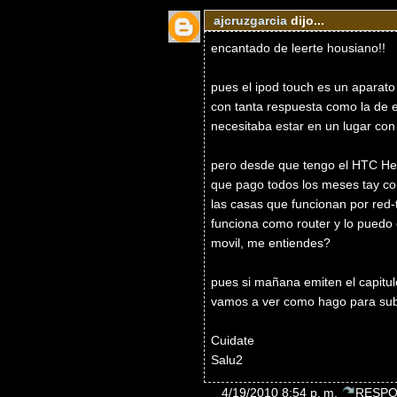
ajcruzgarcia
dijo...
encantado de leerte housiano!!
pues el ipod touch es un aparato
con tanta respuesta como la de e
necesitaba estar en un lugar con 
pero desde que tengo el HTC Hero
que pago todos los meses tay co
las casas que funcionan por red-t
funciona como router y lo puedo co
movil, me entiendes?
pues si mañana emiten el capitulo
vamos a ver como hago para sub
Cuidate
Salu2
4/19/2010 8:54 p. m.
RESPO