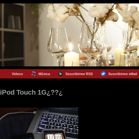
Videos
Música
Suscribirme RSS
Suscribirme eMail
 iPod Touch 1G¿??¿