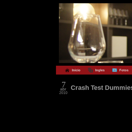
Inicio
Ingles
Fotos
7
Crash Test Dumm
abr
2010