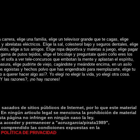
)
 carrera, elige una familia, elige un televisor grande que te cagas, elige
abrelatas eléctricos. Elige la sal, colesterol bajo y seguros dentales, elige
piloto, elige a tus amigos. Elige ropa deportiva y maletas a juego, elige pagar
gama de putos tejidos, elige el bricolaje y preguntate quién coño eres los
 el sofa a ver tele-concursos que embotan la mente y aplastan el espíritu,
asura, elige pudrirte de viejo, cagándote y meándote encima, en un asilo
os egoistas y hechos polvo que has engendrado para reemplazarte, elige tu
o a querer hacer algo así?. Yo elegí no elegir la vida, yo elegí otra cosa.
Y las razones?, ¡no hay razones!
sacados de sitios públicos de Internet, por lo que este material
 En ningún articulo legal se menciona la prohibición de material
esta página no infringe en ningún caso la ley.
 acceder y permanecer a "acruzgarcia/pirata1989",
 y comprendido las condiciones expuestas en la
POLÍTICA DE PRIVACIDAD