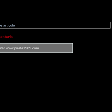
e artículo
entario
sitar www.pirata1989.com