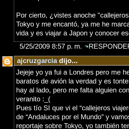
Por cierto, ¿vistes anoche "callejeros
Tokyo y me encantó, ya me he marcad
vida y es viajar a Japon y conocer e
5/25/2009 8:57 p. m.
RESPONDER
ajcruzgarcia
dijo...
Jejeje yo ya fui a Londres pero me he
baratos de avión la verdad y es tonte
hay al lado, pero me falta alguien co
veranito :_(
Pues tío SI que vi el “callejeros viaj
de “Andaluces por el Mundo” y vamos
reportaje sobre Tokyo, yo también t