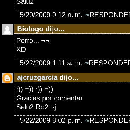
Salu2
5/20/2009 9:12 a. m.
RESPONDER
Biologo dijo...
Perro... ¬¬
XD
5/22/2009 1:11 a. m.
RESPONDER
ajcruzgarcia
dijo...
:)) =)) :)) =))
Gracias por comentar
Salu2 Ro2 :-j
5/22/2009 8:02 p. m.
RESPONDER