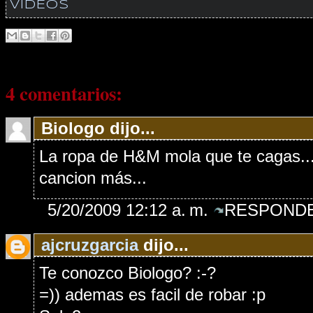
VIDEOS
4 comentarios:
Biologo dijo...
La ropa de H&M mola que te cagas...
cancion más...
5/20/2009 12:12 a. m.
RESPONDE
ajcruzgarcia
dijo...
Te conozco Biologo? :-?
=)) ademas es facil de robar :p