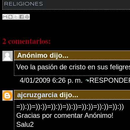
RELIGIONES
2 comentarios:
Anónimo dijo...
Veo la pasión de cristo en sus feligr
4/01/2009 6:26 p. m.
RESPONDER
ajcruzgarcia
dijo...
=)):))=)):))=)):))=)):))=)):))=)):))=)):))
Gracias por comentar Anónimo!
Salu2