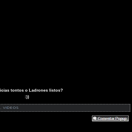
icias tontos o Ladrones listos?
:))
S
,
VIDEOS