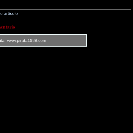
e artículo
entario
sitar www.pirata1989.com