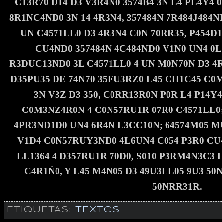
C13R70 D14 D3 V3R4N0 3574B4 3N L4 PL4Y4 
8R1NC4ND0 3N 14 4R3N4, 357484N 7R484J48
UN C4571LL0 D3 4R3N4 C0N 70RR35, P454D1
CU4ND0 357484N 4C484ND0 V1N0 UN4 0
R3DUC13ND0 3L C4571LL0 4 UN M0N70N D3 4R3
D35PU35 DE 74N70 35FU3RZ0 L45 CH1C45 C0
3N V3Z D3 350, C0RR13R0N P0R L4 P14Y
C0M3NZ4R0N 4 C0N57RU1R 07R0 C4571LL0
4PR3ND1D0 UN4 6R4N L3CC10N; 64574M05 M
V1D4 C0N57RUY3ND0 4L6UN4 C054 P3R0 CU
LL1364 4 D357RU1R 70D0, S010 P3RM4N3C3 L
C4R1Ń0, Y L45 M4N05 D3 49U3LL05 9U3 50
50NRR31R.
ETIQUETAS:
TEXTOS