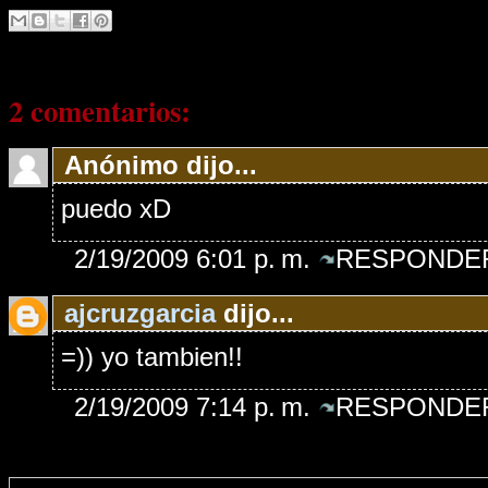
2 comentarios:
Anónimo dijo...
puedo xD
2/19/2009 6:01 p. m.
RESPONDER
ajcruzgarcia
dijo...
=)) yo tambien!!
2/19/2009 7:14 p. m.
RESPONDER