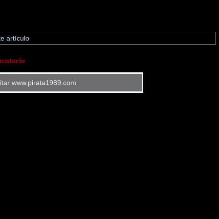
e artículo
entario
sitar www.pirata1989.com