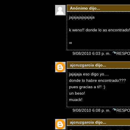
Anónimo dijo...
jajajajajajajaja
k weno!! donde lo as encontrado
∞
9/08/2010 6:03 p. m.
RESPO
ajcruzgarcia
dijo...
jajajaja eso digo yo....
donde lo habre encontrado???
pues gracias a ti!! :)
un beso!
muack!
9/08/2010 6:08 p. m.
RESPO
ajcruzgarcia
dijo...