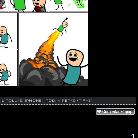
ILIPOLLAS
,
IPHONE
,
IPOD
,
VIÑETAS (TIRAS)
1